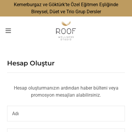
Kemerburgaz ve Göktürk'te Özel Eğitmen Eşliğinde
Bireysel, Düet ve Trio Grup Dersler
Hesap Oluştur
Hesap oluşturmanızın ardından haber bülteni veya
promosyon mesajları alabilirsiniz.